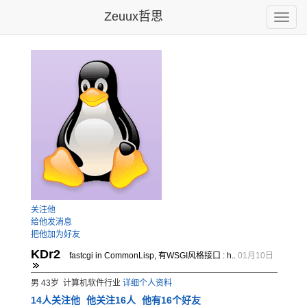
Zeuux哲思
Toggle
naviga
关注他
给他发消息
把他加为好友
KDr2
fastcgi in CommonLisp, 有WSGI风格接口 : h..
01月10日
男 43岁 计算机软件行业
详细个人资料
14
人关注他
他关注16人
他有16个好友