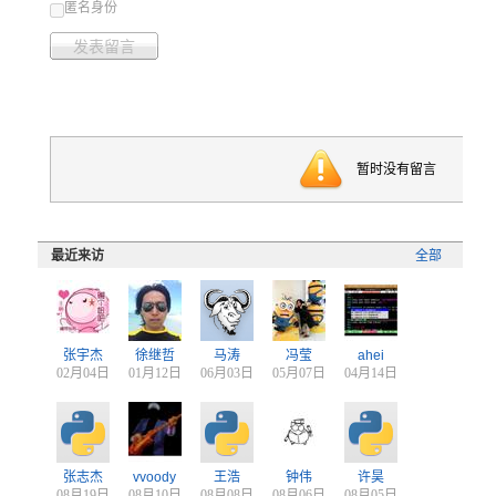
匿名身份
发表留言
暂时没有留言
最近来访
全部
张宇杰
徐继哲
马涛
冯莹
ahei
02月04日
01月12日
06月03日
05月07日
04月14日
张志杰
vvoody
王浩
钟伟
许昊
08月19日
08月10日
08月08日
08月06日
08月05日