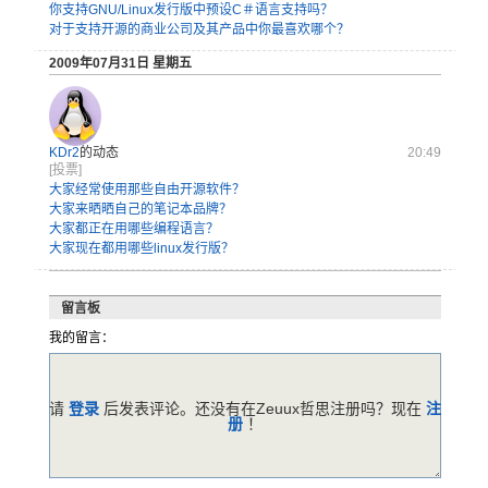
你支持GNU/Linux发行版中预设C＃语言支持吗？
对于支持开源的商业公司及其产品中你最喜欢哪个？
2009年07月31日 星期五
KDr2
的动态
20:49
[投票]
大家经常使用那些自由开源软件？
大家来晒晒自己的笔记本品牌？
大家都正在用哪些编程语言？
大家现在都用哪些linux发行版？
留言板
我的留言：
请
登录
后发表评论。还没有在Zeuux哲思注册吗？现在
注
册
！