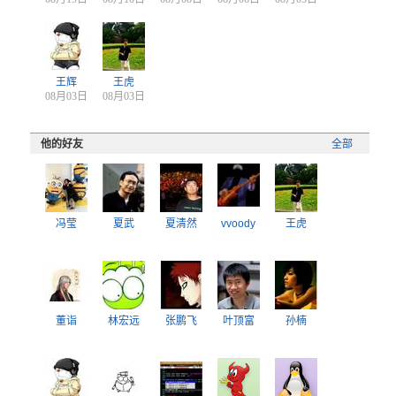
王辉
王虎
08月03日
08月03日
他的好友
全部
冯莹
夏武
夏清然
vvoody
王虎
董诣
林宏远
张鹏飞
叶顶富
孙楠