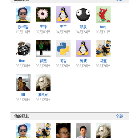
徐继哲
王锋
王平
邓泉
lanj
10月16日
07月02日
04月28日
04月24日
03月31日
tian..
郭鑫
淘哲
黄波
冯莹
03月30日
03月28日
03月26日
03月26日
03月26日
lili
张凯朝
03月26日
03月25日
他的好友
全部