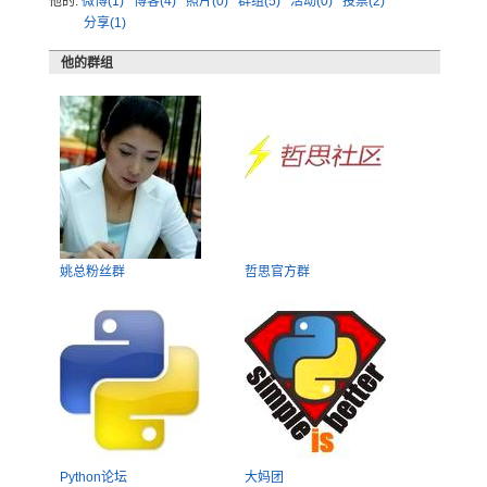
他的:
微博(1)
博客(4)
照片(0)
群组(5)
活动(0)
投票(2)
分享(1)
他的群组
姚总粉丝群
哲思官方群
Python论坛
大妈团