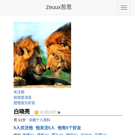
Zeuux哲思
Toggle
naviga
关注他
给他发消息
把他加为好友
白晓亮
01月24日
男 43岁
详细个人资料
5
人关注他
他关注5人
他有5个好友