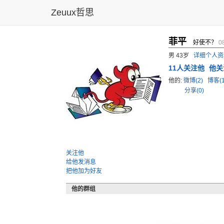
Zeuux哲思
菲平
好使不？
0
男 43岁
详细个人资
11
人关注他
他关
他的:
微博(2)
博客(
分享(0)
关注他
给他发消息
把他加为好友
他的群组