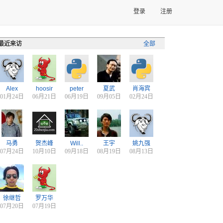
登录
注册
最近来访
全部
Alex
hoosir
peter
夏武
肖海宾
01月24日
06月21日
06月19日
09月05日
02月24日
马勇
贺杰峰
Will..
王宇
姚九强
07月24日
10月10日
09月18日
08月19日
08月13日
徐继哲
罗万华
07月20日
07月19日