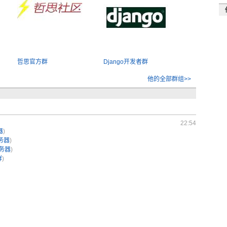
哲思官方群
Django开发者群
他的全部群组>>
22:54
器
)
服务器
)
服务器
)
群
)