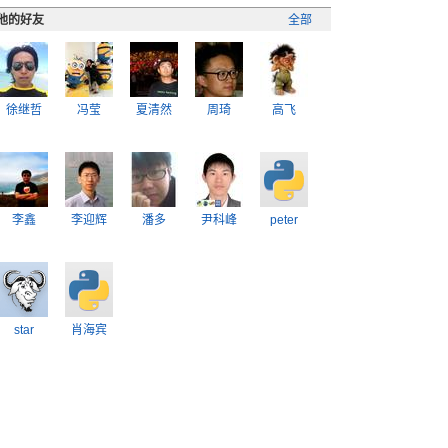
他的好友
全部
徐继哲
冯莹
夏清然
周琦
高飞
李鑫
李迎辉
潘多
尹科峰
peter
star
肖海宾