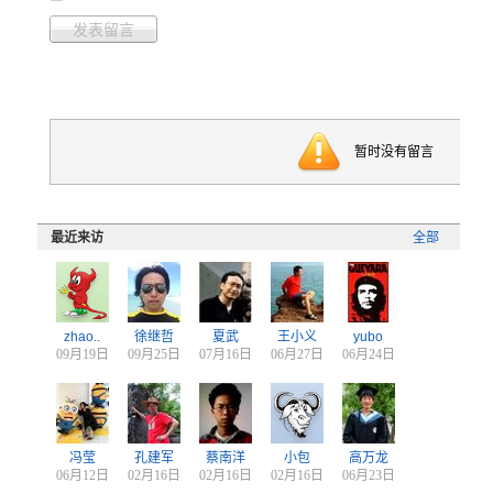
发表留言
暂时没有留言
最近来访
全部
zhao..
徐继哲
夏武
王小义
yubo
09月19日
09月25日
07月16日
06月27日
06月24日
冯莹
孔建军
蔡南洋
小包
高万龙
06月12日
02月16日
02月16日
02月16日
06月23日