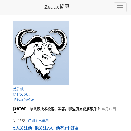
Zeuux哲思
Toggle
naviga
关注他
给他发消息
把他加为好友
peter
想认识技术极客、黑客，哪些朋友能推荐几个
06月12日
男 42岁
详细个人资料
5
人关注他
他关注7人
他有3个好友