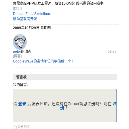
急需高级P
HP研发工
程师，薪资
10K/M
起 感兴趣的站内我啊
[群组]
Debian Edu / Skolelinux
移动互联网开发
2009年10月29日 星期四
peter
的动态
08:37
[博客]
GoogleWave的邀请哪位同学能给一个？
留言板
我的留言：
请
登录
后发表评论。还没有在Zeuux哲思注册吗？现在
注
册
！
匿名身份