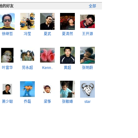
他的好友
全部
徐继哲
冯莹
夏武
夏清然
王开源
叶富华
劳永超
Kenn..
黄超
张明蔚
萧少聪
乔磊
梁筝
张敏峰
star