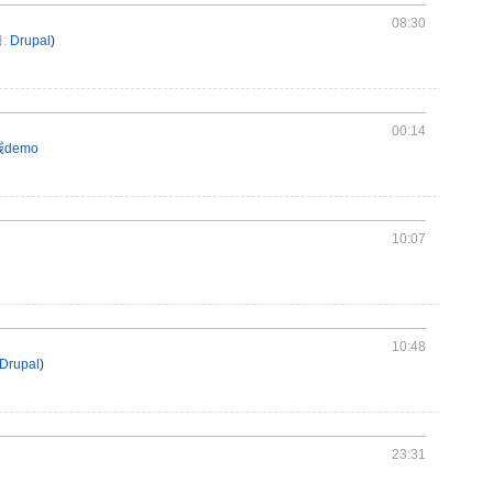
08:30
:
Drupal
)
00:14
demo
10:07
10:48
Drupal
)
23:31