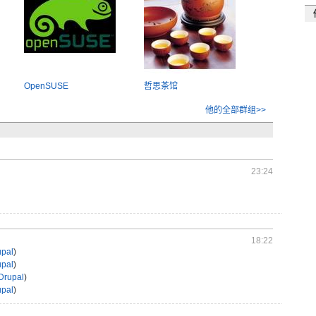
OpenSUSE
哲思茶馆
他的全部群组>>
23:24
18:22
upal
)
upal
)
Drupal
)
upal
)