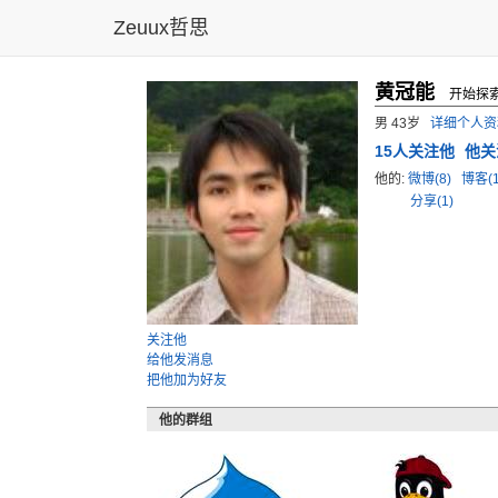
Zeuux哲思
黄冠能
开始探索
男 43岁
详细个人资
15
人关注他
他关
他的:
微博(8)
博客(1
分享(1)
关注他
给他发消息
把他加为好友
他的群组