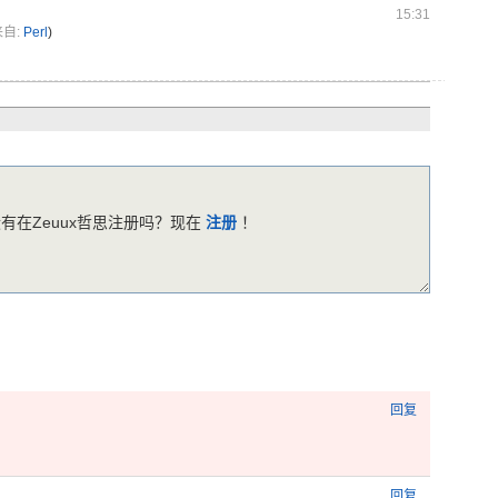
15:31
来自:
Perl
)
有在Zeuux哲思注册吗？现在
注册
！
回复
回复