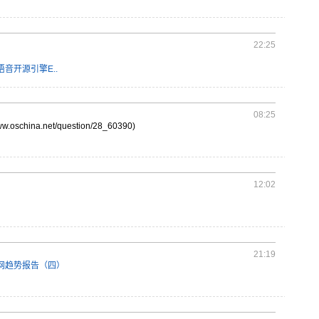
22:25
音开源引擎E..
08:25
ww.
oschi
na.ne
t/que
stion
/28_6
0390)
12:02
21:19
互联网趋势报告（四）