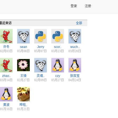
登录
注册
最近来访
全部
许冬
sean
Jerry
scor..
wuch..
02月03日
05月08日
05月07日
03月23日
03月20日
zhao..
王锋
灵魂..
czy
张双宝
03月14日
02月27日
02月09日
05月27日
04月24日
黄波
哗啦..
01月16日
01月21日