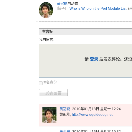
黄冠能
的动态
[帖子]
Who is Who on the Perl Module List
(
留言板
我的留言：
请
登录
后发表评论。还没
匿名身份
发表留言
黄冠能
2010年01月18日 星期一 12:24
黄冠能,
http:
//www
.egui
dedog
.net
萧少聪
2010年01月16日 星期六 19:32