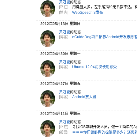
黄冠能
的动态
[正在]
用键盘太多
，左手尾指
和无名指不
适，
[博客]
WebSpeech 3发布
2012年05月13日 星期日
黄冠能
的动态
[博客]
eGuideDog项目招募Android开发志愿
2012年04月30日 星期一
黄冠能
的动态
[博客]
Ubuntu 12.04初次使用感受
2012年04月27日 星期五
黄冠能
的动态
[博客]
Android放大镜
2012年04月11日 星期三
黄冠能
的动态
[正在]
寻找iOS
兼职开发人
员，做一个
简单的A
[投票]
＝＝＝你们俯卧撑的极限是多少？还憋