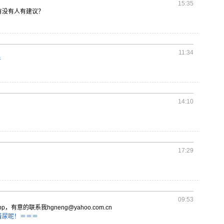
15:35
有没有
人有建议？
11:34
者
14:10
17:29
09:53
p
p，有意的
联系我hg
neng@
yahoo
.com.
cn
着尿呢！＝＝＝