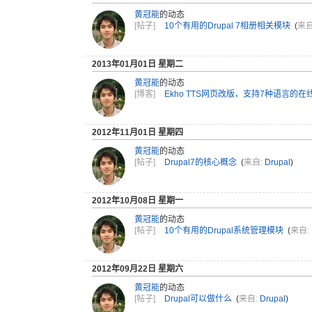
黄冠能
的动态
[帖子]
10个有用的Drupal 7相册相关模块
(
来自
2013年01月01日 星期二
黄冠能
的动态
[博客]
Ekho TTS网页改版，支持7种语言的在线
2012年11月01日 星期四
黄冠能
的动态
[帖子]
Drupal7的核心概念
(
来自:
Drupal
)
2012年10月08日 星期一
黄冠能
的动态
[帖子]
10个有用的Drupal系统管理模块
(
来自:
2012年09月22日 星期六
黄冠能
的动态
[帖子]
Drupal可以做什么
(
来自:
Drupal
)