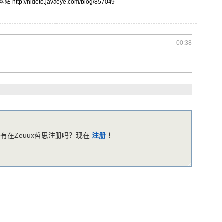
站 http:
//hid
eto.j
avaey
e.com
/blog
/8570
49
00:38
有在Zeuux哲思注册吗？现在
注册
！