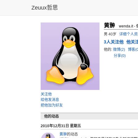
Zeuux哲思
黄翀
wenda.i
男 40岁
详细个人资
3
人关注他
他关
他的:
微博(2)
博客(
分享(0)
关注他
给他发消息
把他加为好友
他的动态
2010年12月31日 星期五
黄翀
的动态