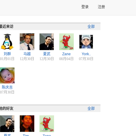
登录
注册
最近来访
全部
刘群
马越
夏武
Zane
York..
01月01日
12月30日
12月30日
08月04日
07月30日
陈庆吉
07月30日
他的好友
全部