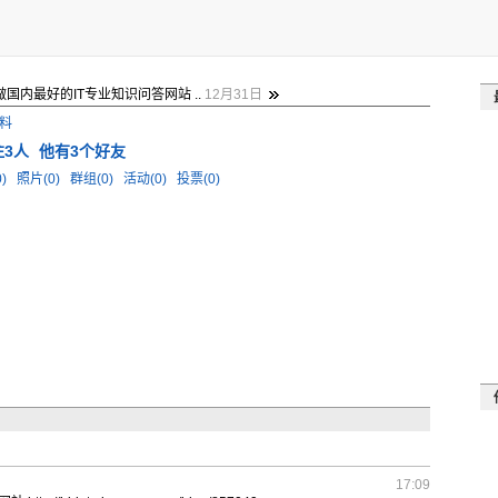
t - 做国内最好的IT专业知识问答网站 ..
12月31日
料
注3人
他有3个好友
0)
照片(0)
群组(0)
活动(0)
投票(0)
17:09