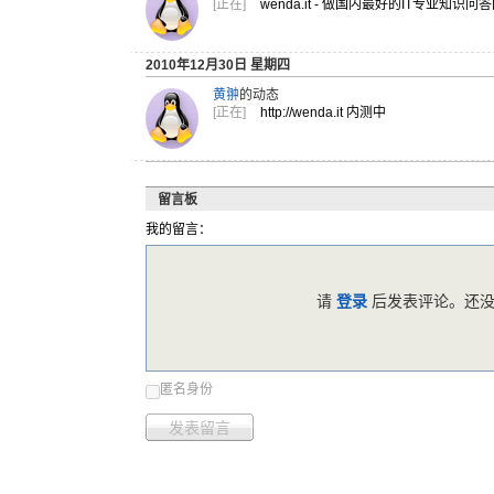
[正在]
wenda.it - 做国内最好的IT专业知识问答网
2010年12月30日 星期四
黄翀
的动态
[正在]
http://wenda.it 内测中
留言板
我的留言：
请
登录
后发表评论。还没
匿名身份
发表留言