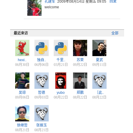
回复
孔建军
2009年08月14日 星期五 09:05
welcome
最近来访
全部
hexi..
独自..
千里..
苏荣
夏武
06月30日
06月06日
03月21日
09月22日
09月11日
吴琼
哲德
yubo
郑鹏
［此..
09月06日
09月03日
08月22日
08月22日
08月22日
徐继哲
张振玉
08月21日
08月21日