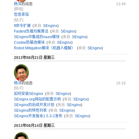
杨洋
的动态
13:48
[群组]
哲思茶馆
[帖子]
If命令扩展
(
来自:
SEnginx
)
Fastest负载均衡算法
(
来自:
SEnginx
)
SEnginx中集成的naxsi模块
(
来自:
SEnginx
)
Cookie防篡改模块
(
来自:
SEnginx
)
Robot Mitigation模块（机器人缓解）
(
来自:
SEnginx
)
2013年08月21日 星期三
杨洋
的动态
16:18
[帖子]
如何安装SEnginx
(
来自:
SEnginx
)
SEnignx.org网站的配置示例
(
来自:
SEnginx
)
SEnginx的后续开发计划
(
来自:
SEnginx
)
SEnginx的特性列表
(
来自:
SEnginx
)
SEnginx开发版本1.5.3-2发布
(
来自:
SEnginx
)
2013年08月14日 星期三