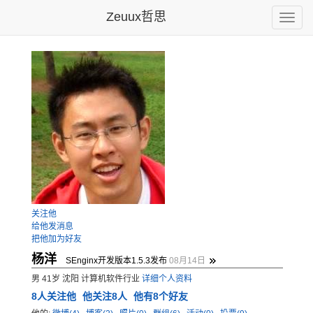
Zeuux哲思
Toggle
naviga
关注他
给他发消息
把他加为好友
杨洋
SEnginx开发版本1.5.3发布
08月14日
男 41岁 沈阳 计算机软件行业
详细个人资料
8
人关注他
他关注8人
他有8个好友