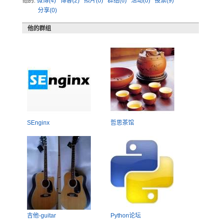
他的:
微博(4)
博客(2)
照片(0)
群组(6)
活动(0)
投票(9)
分享(0)
他的群组
SEnginx
哲思茶馆
吉他-guitar
Python论坛