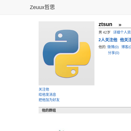
Zeuux哲思
ztsun
男 42岁
详细个人资
2
人关注他
他关
他的:
微博(0)
博客(
分享(0)
关注他
给他发消息
把他加为好友
他的群组