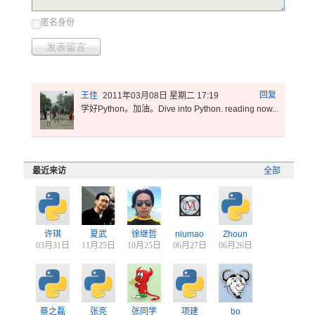
匿名身份
发表留言
回复
王佳
2011年03月08日 星期二 17:19
学好Python。加油。Dive into Python. reading now...
最近来访
全部
许琪
夏武
徐继哲
niumao
Zhoun
03月31日
11月25日
10月25日
06月27日
06月26日
蔡之磊
张亮
张同学
项建
bo