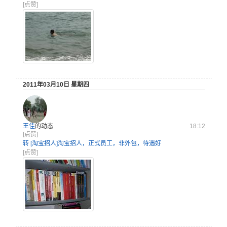
[点赞]
2011年03月10日 星期四
王佳
的动态
18:12
[点赞]
转 [淘宝招人]淘宝招人，正式员工，非外包，待遇好
[点赞]