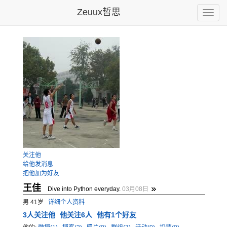
Zeuux哲思
Toggle
naviga
关注他
给他发消息
把他加为好友
王佳
Dive into Python everyday.
03月08日
男 41岁
详细个人资料
3
人关注他
他关注6人
他有1个好友