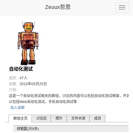
Zeuux哲思
Toggle
naviga
自动化测试
成员：
47人
创建：
2010年05月25日
介绍：
这是一个自
动化测试相
关的群组，
讨论的内容
可以包括自
动化测试框
架，开源
以包括We
b自动化测
试，手机自
动化测试等
加入该群
群组主页
讨论区
照片
文件共享
成员
讨论区
(共8条)