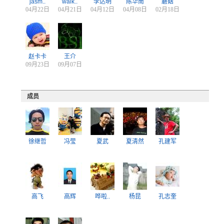
jasm..
walk..
李达明
陈华南
蘑菇
04月22日
04月21日
04月12日
04月08日
02月18日
赵卡卡
王介
09月23日
09月07日
成员
徐继哲
冯莹
夏武
夏清然
孔建军
高飞
高辉
哗啦..
杨昆
孔志奎