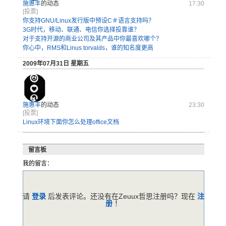
施惠丰
的动态
17:30
[投票]
你支持GNU/Linux发行版中预设C＃语言支持吗？
3G时代，移动、联通、电信你选择投靠谁？
对于支持开源的商业公司及其产品中你最喜欢哪个？
你心中，RMS和Linus torvalds，谁的知名度更高
2009年07月31日 星期五
施惠丰
的动态
23:30
[投票]
Linux环境下面你怎么处理office文档
留言板
我的留言：
请
登录
后发表评论。还没有在Zeuux哲思注册吗？现在
注
册
！