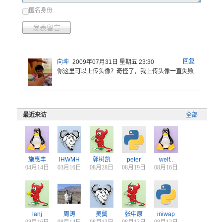
匿名身份
发表留言
回复
向坤
2009年07月31日 星期五 23:30
你这里可以
上传头像？
奇怪了，我
上传头像一
直失败
最近来访
全部
施惠丰
IHWMH
郭树凯
peter
welf..
04月14日
03月16日
08月28日
08月19日
08月16日
lanj
周涛
吴龑
张中原
iniwap