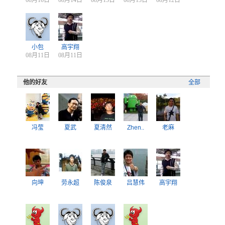
08月16日
08月14日
08月13日
08月13日
08月12日
小包
高宇翔
08月11日
08月11日
他的好友
全部
冯莹
夏武
夏清然
Zhen..
老麻
向坤
劳永超
陈俊泉
吕慧伟
高宇翔