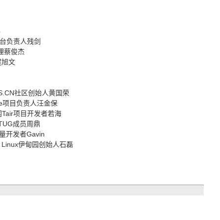
炜
台负责人残剑
经理蔡俊杰
程旭文
明
.CN社区创始人黄国荣
safe项目负责人汪金保
air项目开发者若海
UG成员周鼎
力量开发者Gavin
x伊甸园创始人石磊