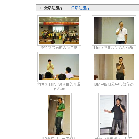
11张活动照片
上传活动照片
坚持到最后的人员合影
Linux伊甸园创始人石磊
淘宝网Tair开源项目的开发
IBM中国研发中心蔡俊杰
者若海