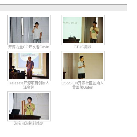
开源力量CC开发者Gavin
GTUG周鼎
Ralasafe开源项目创始人
OSSS.
CN开源社
区创始人
汪金保
黄
国荣Gal
en
淘宝网淘蝌蚪残剑