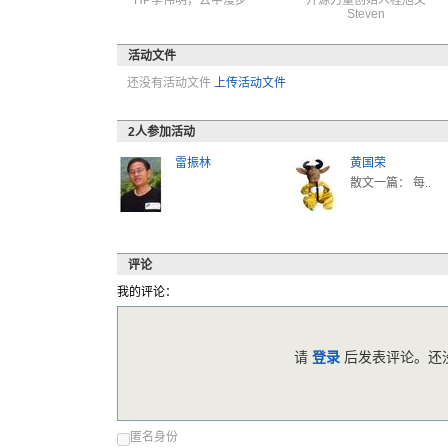
HP李伟明，云中漫步
开源力量创始人程旭文
Steven
活动文件
还没有活动文件
上传活动文件
2
人参加活动
雷振林
黄国荣
散文一篇： 每..
评论
我的评论：
请
登录
后发表评论。还没
匿名身份