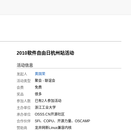
2010软件自由日杭州站活动
活动信息
黄国荣
发起人
聚会 - 联谊会
活动类型
免费
会费
很多
奖品
已有
2
人参加活动
参加人数
浙江工业大学
主办单位
OSSS.CN开源社区
承办单位
SFI、COPU、开源力量、OSCAMP
合作伙伴
龙井网新Linux兼容内核
赞助商