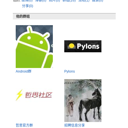
他的:
微博(0)
博客(0)
照片(0)
群组(16)
活动(1)
投票(0)
分享(0)
他的群组
Android群
Pylons
哲思官方群
招聘信息分享