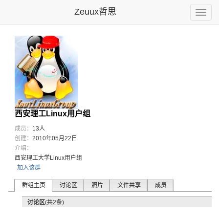
Zeuux哲思
Toggle
naviga
西安理工Linux用户组
成员：
13人
创建：
2010年05月22日
介绍：
西安理工大学Linux用户组
加入该群
群组主页
讨论区
照片
文件共享
成员
讨论区
(共2条)