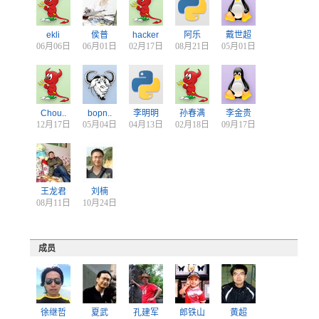
ekli
侯普
hacker
阿乐
戴世超
06月06日
06月01日
02月17日
08月21日
05月01日
Chou..
bopn..
李明明
孙春满
李金贵
12月17日
05月04日
04月13日
02月18日
09月17日
王龙君
刘楠
08月11日
10月24日
成员
徐继哲
夏武
孔建军
郎铁山
黄超