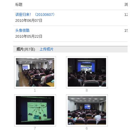
标题
浏览
讲座归来！（20100607）
122
2010年06月07日
头像很酷
152
2010年05月22日
照片
(共7张)
上传照片
1
8
7
6