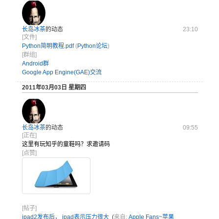
长岛冰茶
的动态
23:10
[文件]
Python简明教程.pdf
(
Python论坛
)
[群组]
Android群
Google App Engine(GAE)交流
2011年03月03日 星期四
长岛冰茶
的动态
09:55
[正在]
这里有玩知乎的童鞋吗？求邀请码
[点赞]
[帖子]
ipad2发布后， ipad表示压力很大
(
来自:
Apple Fans~苹果