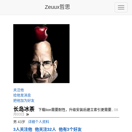
Zeuux哲思
Toggle
naviga
关注他
给他发消息
把他加为好友
长岛冰茶
下载lion需要耐性，升级安装后建立索引更需要..
08
月03日
男 43岁
详细个人资料
3
人关注他
他关注32人
他有3个好友