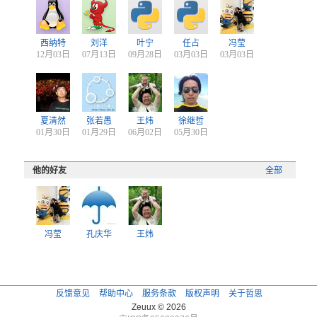
西纳特
刘洋
叶宁
任占
冯莹
12月03日
07月13日
09月28日
03月03日
03月03日
夏清然
张若愚
王炜
徐继哲
01月30日
01月29日
06月02日
05月30日
他的好友
全部
冯莹
孔庆华
王炜
反馈意见
帮助中心
服务条款
版权声明
关于哲思
Zeuux © 2026