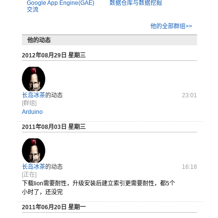
Google App Engine(GAE)
数据仓库与数据挖掘
交流
他的全部群组>>
他的动态
2012年08月29日 星期三
长岛冰茶
的动态
23:01
[群组]
Arduino
2011年08月03日 星期三
长岛冰茶
的动态
16:18
[正在]
下载lio
n需要耐性
，升级安装
后建立索引
更需要耐性
，都5个
小
时了，还没
完
2011年06月20日 星期一