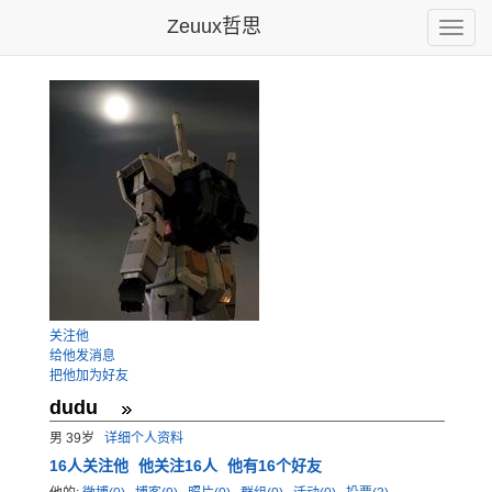
Zeuux哲思
Toggle
naviga
关注他
给他发消息
把他加为好友
dudu
男 39岁
详细个人资料
16
人关注他
他关注16人
他有16个好友