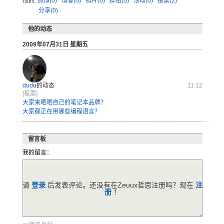
他的:
微博(0)
博客(0)
照片(0)
群组(0)
活动(0)
投票(2)
分享(0)
他的动态
2009年07月31日 星期五
dudu
的动态
11:12
[投票]
大家来晒晒自己的笔记本品牌？
大家都正在用哪些编程语言？
留言板
我的留言：
请
登录
后发表评论。还没有在Zeuux哲思注册吗？现在
注
册
！