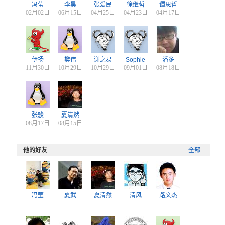
冯莹
李昊
张爱民
徐继哲
谭思哲
02月02日
06月15日
04月25日
04月23日
04月17日
伊扬
樊伟
谢之易
Sophie
潘多
11月30日
10月29日
10月29日
09月01日
08月18日
张骏
夏清然
08月17日
08月15日
他的好友
全部
冯莹
夏武
夏清然
清风
路文杰