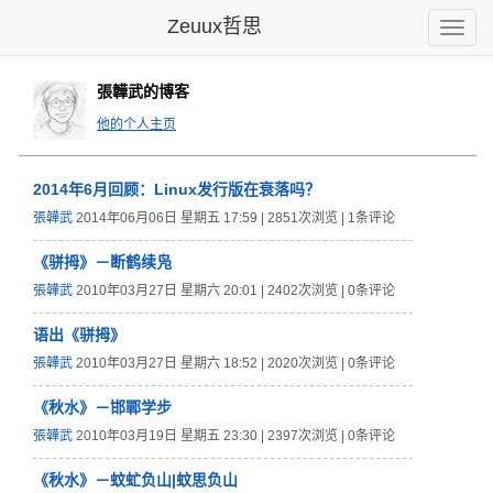
Zeuux哲思
Toggle
naviga
張韡武的博客
他的个人主页
2014年
6月回顾：
Linux
发行版在衰
落吗？
張韡武
2014年06月06日 星期五 17:59 | 2851次浏览 | 1条评论
《骈拇》－断鹤续凫
張韡武
2010年03月27日 星期六 20:01 | 2402次浏览 | 0条评论
语出《骈拇》
張韡武
2010年03月27日 星期六 18:52 | 2020次浏览 | 0条评论
《秋水》－邯鄲学步
張韡武
2010年03月19日 星期五 23:30 | 2397次浏览 | 0条评论
《秋水》－蚊虻负山|蚊思负山