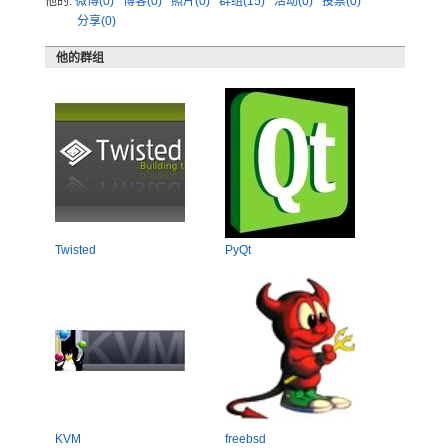
他的:
微博(0)
博客(0)
照片(0)
群组(15)
活动(0)
投票(0)
分享(0)
他的群组
Twisted
PyQt
KVM
freebsd